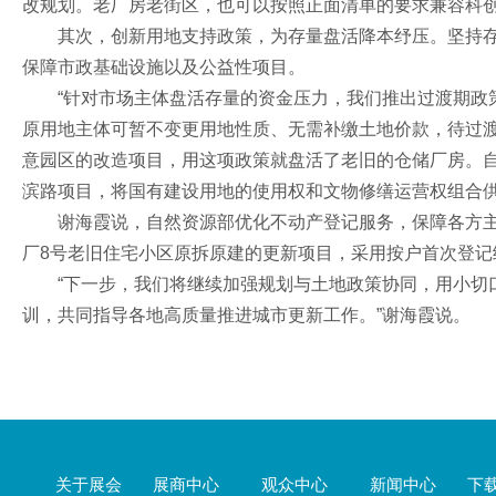
改规划。老厂房老街区，也可以按照正面清单的要求兼容科
其次，创新用地支持政策，为存量盘活降本纾压。坚持
保障市政基础设施以及公益性项目。
“针对市场主体盘活存量的资金压力，我们推出过渡期政
原用地主体可暂不变更用地性质、无需补缴土地价款，待过渡
意园区的改造项目，用这项政策就盘活了老旧的仓储厂房。
滨路项目，将国有建设用地的使用权和文物修缮运营权组合
谢海霞说，自然资源部优化不动产登记服务，保障各方
厂8号老旧住宅小区原拆原建的更新项目，采用按户首次登记
“下一步，我们将继续加强规划与土地政策协同，用小切
训，共同指导各地高质量推进城市更新工作。”谢海霞说。
关于展会
展商中心
观众中心
新闻中心
下