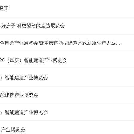
将召开
庆）“好房子”科技暨智能建造展览会
2026年10月23-25日，2026重庆国际智能建造与绿色建造产业展览会 暨重庆市新型建造方式新质生产力成果展6月举办
26（重庆）智能建造产业博览会
庆）智能建造产业博览会
智能建造产业博览会
庆）智能建造产业博览会
筑产业博览会