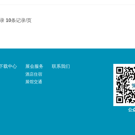
记录
10
条记录/页
下载中心
展会服务
联系我们
酒店住宿
展馆交通
公